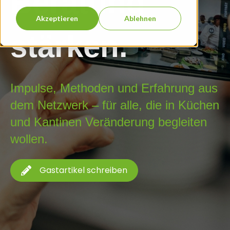
Beratung
Akzeptieren
Ablehnen
stärken.
Impulse, Methoden und Erfahrung aus
dem Netzwerk – für alle, die in Küchen
und Kantinen Veränderung begleiten
wollen.
Gastartikel schreiben