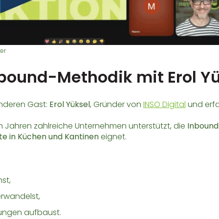
ter
nbound-Methodik mit Erol Y
nderen Gast:
Erol Yüksel
, Gründer von
INSO Digital
und erf
ten Jahren zahlreiche Unternehmen unterstützt, die
Inbound
te in Küchen und Kantinen
eignet.
st,
verwandelst,
hungen aufbaust.