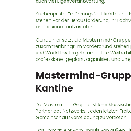
auch viel Eigenverantwortung.
Küchenprofis, Ernährungsfachkräfte und I
stehen vor der Herausforderung, ihr Fachw
professionell aufzustellen.
Genau hier setzt die
Mastermind-Gruppe
zusammenbringt. Im Vordergrund stehen p
und Workflow
. Es geht um echte
Weiterbi
professionell geplant, organisiert und um
Mastermind-Grupp
Kantine
Die Mastermind-Gruppe ist
kein klassisc
Partner des Netzwerks. Jeden letzten Frei
Gemeinschaftsverpflegung zu vertiefen.
Das Format lebt vom
Impuls von außen
: 