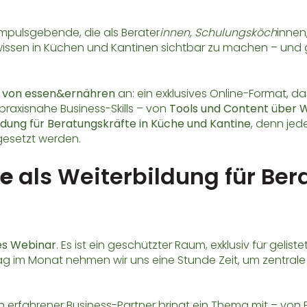
mpulsgebende, die als Berater
innen, Schulungsköch
innen
issen in Küchen und Kantinen sichtbar zu machen – und gl
 von essen&ernähren
an: ein exklusives Online-Format, d
raxisnahe Business-Skills – von
Tools und Content über W
ldung für Beratungskräfte in Küche und Kantine
, denn je
gesetzt werden.
e
als Weiterbildung für Ber
hes Webinar
. Es ist ein geschützter Raum, exklusiv für gel
tag im Monat nehmen wir uns eine Stunde Zeit, um zentrale
Ein erfahrener Business-Partner bringt ein Thema mit – vo