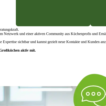
Mitglied
M
werden
w
Vierteljährliche
M
Zahlung
Z
ratungskraft.
eit im Netzwerk und einer aktiven Community aus Küchenprofis und Ern
 Expertise sichtbar und kannst gezielt neue Kontakte und Kunden anz
Großküchen aktiv mit.