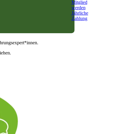
itglied
Mitglied
erden
werden
onatliche
Jährliche
ahlung
Zahlung
ährungsexpert*innen.
iehen.