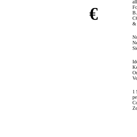
al
€
Fo
B.
C
& 
N
Ne
Si
Id
Ke
Or
Ve
1 
pe
Co
Ze