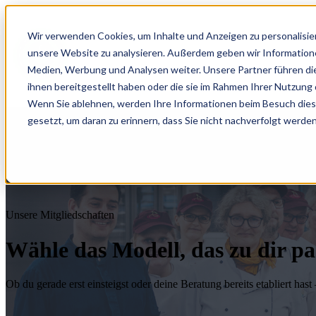
Wir verwenden Cookies, um Inhalte und Anzeigen zu personalisier
unsere Website zu analysieren. Außerdem geben wir Informatione
Medien, Werbung und Analysen weiter. Unsere Partner führen di
ihnen bereitgestellt haben oder die sie im Rahmen Ihrer Nutzun
Wenn Sie ablehnen, werden Ihre Informationen beim Besuch dieser
gesetzt, um daran zu erinnern, dass Sie nicht nachverfolgt werde
Unsere Mitgliedschaften
Wähle das Modell, das zu dir pa
Ob du gerade erst einsteigst oder deine Beratung bereits etabliert hast