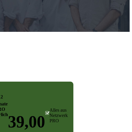
12
ate
RO
Alles aus
lich
39,00
Netzwerk
PRO