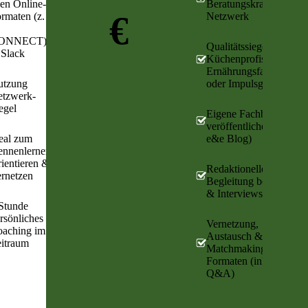
len Online-
Beratungskraft im
€
rmaten (z.
Netzwerk
ONNECT)
Qualitätssiegel für
Slack
Küchenprofis,
Ernährungsfachkräfte
utzung
oder Impulsgebende
tzwerk-
egel
Eigene Fachbeiträge
veröffentlichen (im
eal zum
e&e Blog)
nnenlernen,
ientieren &
Redaktionelle
rnetzen
Begleitung bei Blog
& Interviews
Stunde
rsönliches
Vernetzung,
aching im
Austausch &
itraum
Matchmaking in den
Formaten (inkl.
Q&A)
3 Monate
1