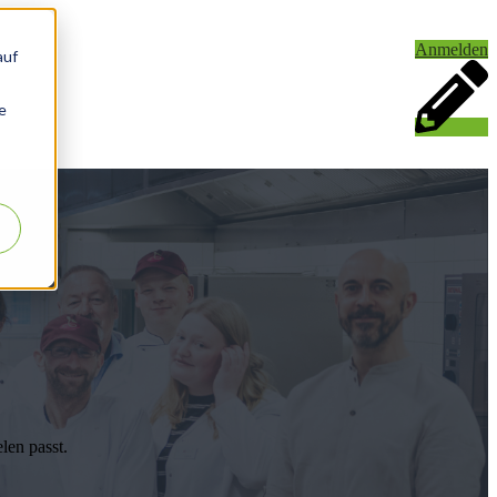
Anmelden
auf
e
len passt.