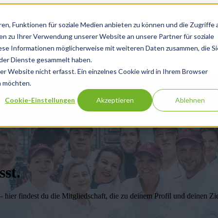
en, Funktionen für soziale Medien anbieten zu können und die Zugriffe 
n zu Ihrer Verwendung unserer Website an unsere Partner für soziale
Beratungskräfte
Events
Community
ese Informationen möglicherweise mit weiteren Daten zusammen, die Si
g der Dienste gesammelt haben.
 Website nicht erfasst. Ein einzelnes Cookie wird in Ihrem Browser
n möchten.
Cookie-Einstellungen
Akzeptieren
Ablehnen
sst.
 – hier findest du die Mitgliedschaft, die zu deinem Profil und deinen Zie