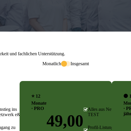
eit und fachlichen Unterstützung.
Monatlich
Insgesamt
⭐ 12
⚫ 
Monate
Mon
· PRO
· P
nstieg ins
Alles aus Netzwerk
jähr
49,00
tzwerk e&e
TEST
gang zu
Profil-Listung als