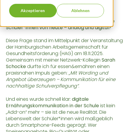
Teilen:
Akzeptieren
Ablehnen
Wie erreichen Küchen, Caterer und Schulen die
Schüler*innen von heute – analog und digital?
Diese Frage stand im Mittelpunkt der Veranstaltung
der Hamburgischen Arbeitsgemeinschaft für
Gesundheitsförderung (HAG) am 18.11.2025.
Gemeinsam mit meiner Netzwerk-Kollegin
Sarah
Schocke
durfte ich für essen&ernähren einen
praxisnahen Impuls geben:
„Mit Wording und
Angebot überzeugen – Kommunikation für eine
nachhaltige Schulverpflegung“
.
Und eines wurde schnell klar:
digitale
Ernährungskommunikation in der Schule
ist kein
„Add-on“ mehr – sie ist die neue Realität. Die
Lebenswelt der Schüler*innen wird maßgeblich
durch Smartphone-Feeds geprägt. Wer
Speisenangebote, Bio-Qualität oder